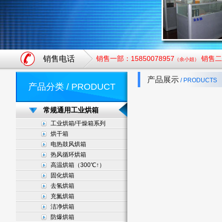
销售电话
销售一部：15850078957
销售二部
（余小姐）
产品展示
/ PRODUCTS
产品分类 / PRODUCT
常规通用工业烘箱
工业烘箱/干燥箱系列
烘干箱
电热鼓风烘箱
热风循环烘箱
高温烘箱（300℃↑）
固化烘箱
去氢烘箱
充氮烘箱
洁净烘箱
防爆烘箱