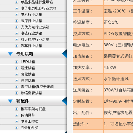
单晶多晶硅行业烘箱
电子电力电容行业烘箱
~200
工作温度：
室温
℃
（
电机行业烘箱
医疗行业烘箱
1
控温精度：
正负
℃
光伏光电行业烘箱
电镀行业烘箱
PID
控温方式：
双数显智能
航天航空行业烘箱
380V
电源电压：
（三相四
汽车行业烘箱
专用烘箱
加热装备：
采用覆套式远红
LED烘箱
4.5KW
加热功率：
浸漆烘箱
硫化烘箱
送风方式：
水平循环送风
涂层烘箱
真空烘箱/真空干燥箱
370W*1
送风装置：
台烘箱
热缩套管烘箱
辅配件
1
~99.9
定时装置：
秒
小时
推车车架与托盘
出厂配件：
按客户需求配置
传动网带
电器工控类
1
选配件：
、可增配小车
五金配件类