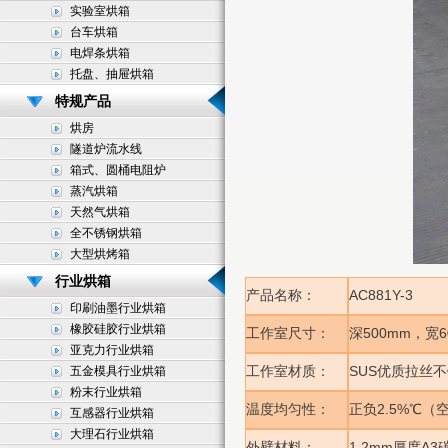
实验室烘箱
台车烘箱
电焊条烘箱
托盘、抽屉烘箱
特规产品
烘房
隧道炉流水线
箱式、圆桶电阻炉
蒸汽烘箱
天然气烘箱
全不锈钢烘箱
大型烘烤箱
行业烘箱
AC881Y-3
产品名称：
印刷油墨行业烘箱
橡胶硅胶行业烘箱
500mm
工作室尺寸：
深
，宽
亚克力行业烘箱
SUS
五金模具行业烘箱
工作室材质：
优质拉丝不
粉末行业烘箱
2.5%
温度均匀性：
正负
℃（
互感器行业烘箱
大理石行业烘箱
1.2mm
A3
外壁材料：
厚度