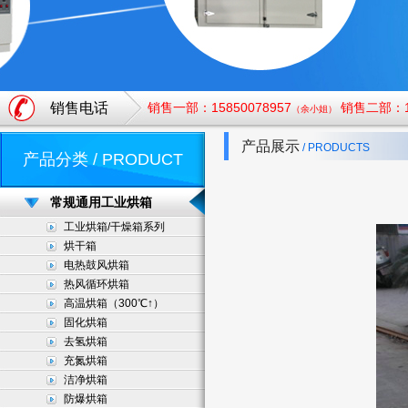
销售电话
销售一部：15850078957
销售二部：18
（余小姐）
产品展示
/ PRODUCTS
产品分类 / PRODUCT
常规通用工业烘箱
工业烘箱/干燥箱系列
烘干箱
电热鼓风烘箱
热风循环烘箱
高温烘箱（300℃↑）
固化烘箱
去氢烘箱
充氮烘箱
洁净烘箱
防爆烘箱