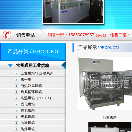
销售电话
销售一部：15850078957
销售二部：18
（余小姐）
产品展示
/ PRODUCTS
产品分类 / PRODUCT
常规通用工业烘箱
工业烘箱/干燥箱系列
烘干箱
电热鼓风烘箱
热风循环烘箱
高温烘箱（300℃↑）
固化烘箱
去氢烘箱
充氮烘箱
台车烘箱
洁净烘箱
防爆烘箱