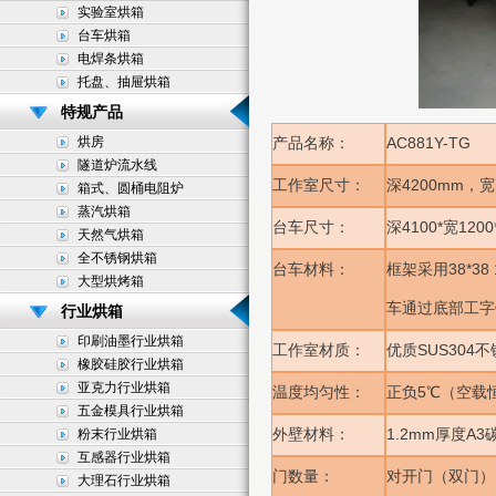
实验室烘箱
台车烘箱
电焊条烘箱
托盘、抽屉烘箱
特规产品
烘房
AC881Y-TG
产品名称：
隧道炉流水线
4200mm
工作室尺寸：
深
，宽
箱式、圆桶电阻炉
蒸汽烘箱
4100*
1200
台车尺寸：
深
宽
天然气烘箱
全不锈钢烘箱
38*38
台车材料：
框架采用
大型烘烤箱
车通过底部工字
行业烘箱
印刷油墨行业烘箱
SUS304
工作室材质：
优质
不
橡胶硅胶行业烘箱
亚克力行业烘箱
5
温度均匀性：
正负
℃（空载
五金模具行业烘箱
1.2mm
A3
粉末行业烘箱
外壁材料：
厚度
互感器行业烘箱
门数量：
对开门（双门）
大理石行业烘箱