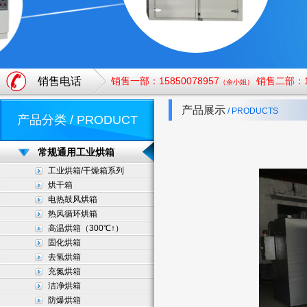
销售电话
销售一部：15850078957
销售二部：18
（余小姐）
产品展示
/ PRODUCTS
产品分类 / PRODUCT
常规通用工业烘箱
工业烘箱/干燥箱系列
烘干箱
电热鼓风烘箱
热风循环烘箱
高温烘箱（300℃↑）
固化烘箱
去氢烘箱
充氮烘箱
洁净烘箱
防爆烘箱