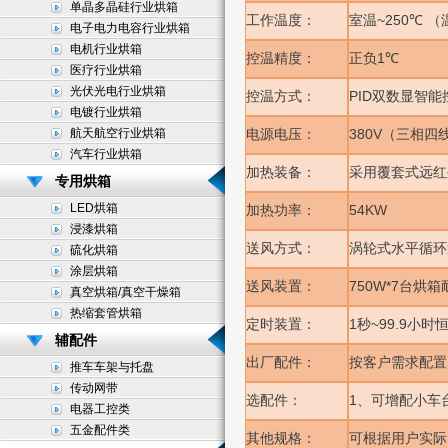
单晶多晶硅行业烘箱
~250
工作温度：
室温
℃
（
电子电力电容行业烘箱
电机行业烘箱
1
控温精度：
正负
℃
医疗行业烘箱
光伏光电行业烘箱
PID
控温方式：
双数显智能
电镀行业烘箱
航天航空行业烘箱
380V
电源电压：
（三相四
汽车行业烘箱
加热装备：
采用覆套式远红
专用烘箱
LED烘箱
54KW
加热功率：
浸漆烘箱
送风方式：
涡轮式水平循环
硫化烘箱
涂层烘箱
750W*7
送风装置：
台烘箱
真空烘箱/真空干燥箱
热缩套管烘箱
1
~99.9
定时装置：
秒
小时
辅配件
出厂配件：
按客户需求配置
推车车架与托盘
传动网带
1
选配件：
、可增配小车
电器工控类
五金配件类
其他规格：
可根据用户实际